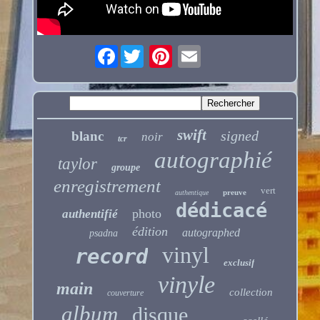
Facebook
swift
signed
blanc
noir
tcr
autographié
taylor
groupe
enregistrement
vert
preuve
authentique
dédicacé
photo
authentifié
édition
autographed
psadna
vinyl
record
exclusif
vinyle
main
collection
couverture
album
disque