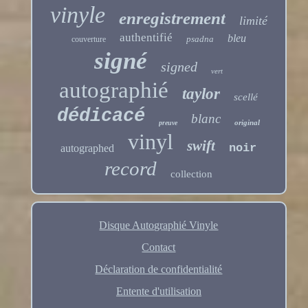
vinyle
enregistrement
limité
authentifié
bleu
psadna
couverture
signé
signed
vert
autographié
taylor
scellé
dédicacé
blanc
original
preuve
vinyl
swift
noir
autographed
record
collection
Disque Autographié Vinyle
Contact
Déclaration de confidentialité
Entente d'utilisation