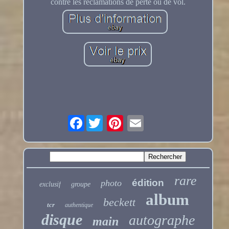
contre les réclamations de perte ou de vol.
Facebook
rare
édition
photo
exclusif
groupe
album
beckett
tcr
authentique
disque
autographe
main