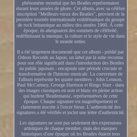
phénomène mondial que les Beatles représentaient
durant leurs années de gloire. Cet album, avec sa célèbre
inscription "Meilleurs vœux des Beatles", provient de la
première tournée internationale emblématique du groupe
de rock britannique au milieu des années 1960. À cette
époque, ils atteignaient des sommets de célébrité,
redéfinissant la musique, la culture et le style de vie dans
le monde entier.
Il a été largement documenté que cet album - publié par
Odeon Records au Japon, un label par la suite reconnu
pour son rôle significatif dans l'introduction des Beatles
au public japonais - encapsule une période cruciale et
transformative de l'histoire musicale. La couverture de
l'album représente les quatre membres - John Lennon,
Paul McCartney, George Harrison et Ringo Starr - dans
des images classiques en noir et blanc en pleine action
qui hurlent 'Beatlemania', représentatives de cette
époque. Chaque signature est magnifiquement et
clairement inscrite à l'encre bleue. L'authenticité des
signatures a été vérifiée et inclut une lettre d'authenticité.
Les signatures ne sont pas seulement des expressions
artistiques de chaque membre, mais des marques
historiques d'une époque où les Beatles étaient tous