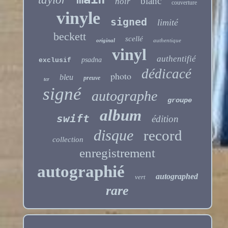
blanc
noir
couverture
vinyle
signed
limité
beckett
scellé
original
authentique
vinyl
authentifié
psadna
exclusif
dédicacé
photo
bleu
preuve
tcr
signé
autographe
groupe
album
swift
édition
disque
record
collection
enregistrement
autographié
autographed
vert
rare