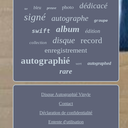
dédicacé
photo
bleu
preuve
tcr
signé
autographe
groupe
album
swift
édition
disque
record
collection
enregistrement
autographié
autographed
vert
rare
Disque Autographié Vinyle
Contact
Déclaration de confidentialité
Entente d'utilisation