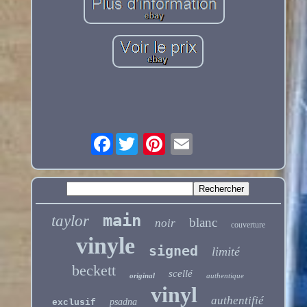
Facebook
main
taylor
blanc
noir
couverture
vinyle
signed
limité
beckett
scellé
original
authentique
vinyl
authentifié
psadna
exclusif