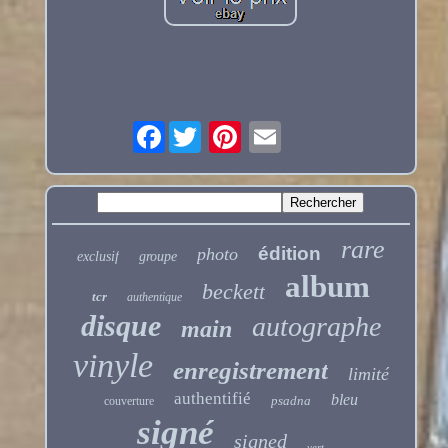
Facebook
rare
édition
photo
exclusif
groupe
album
beckett
tcr
authentique
disque
autographe
main
vinyle
enregistrement
limité
authentifié
bleu
psadna
couverture
signé
signed
vert