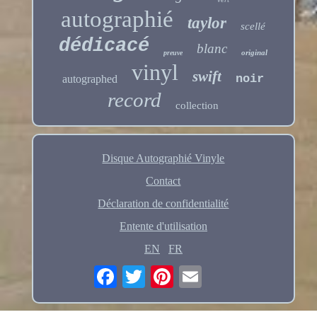
autographié
taylor
scellé
dédicacé
blanc
original
preuve
vinyl
swift
noir
autographed
record
collection
Disque Autographié Vinyle
Contact
Déclaration de confidentialité
Entente d'utilisation
EN
FR