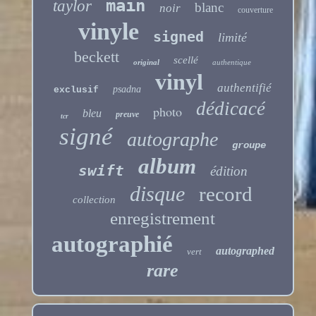
main
taylor
blanc
noir
couverture
vinyle
signed
limité
beckett
scellé
original
authentique
vinyl
authentifié
psadna
exclusif
dédicacé
photo
bleu
preuve
tcr
signé
autographe
groupe
album
swift
édition
disque
record
collection
enregistrement
autographié
autographed
vert
rare