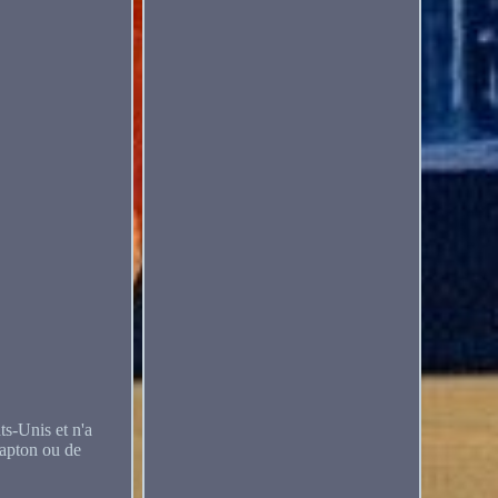
ts-Unis et n'a
lapton ou de