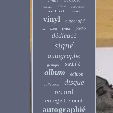
limité
scellé
original
authentique
psadna
exclusif
vinyl
authentifié
photo
bleu
preuve
tcr
dédicacé
signé
autographe
swift
groupe
album
édition
disque
collection
record
enregistrement
autographié