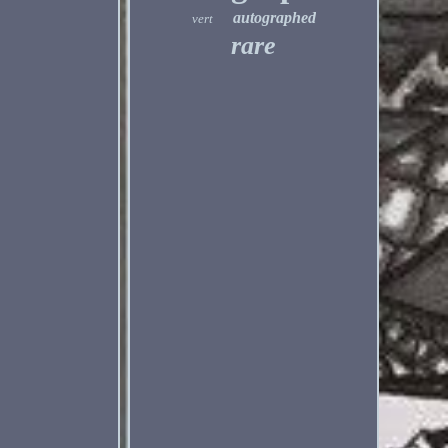
autographed
vert
rare