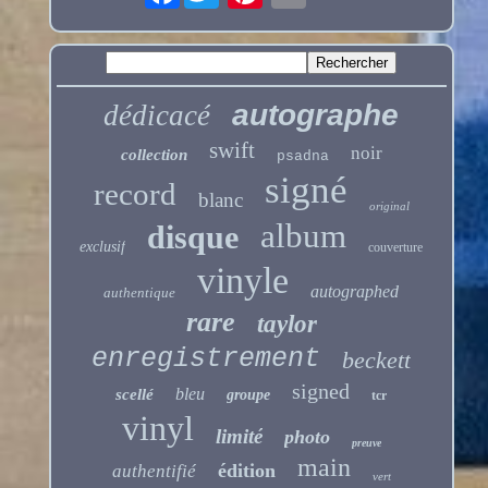
autographe
dédicacé
swift
noir
collection
psadna
signé
record
blanc
original
album
disque
exclusif
couverture
vinyle
autographed
authentique
rare
taylor
enregistrement
beckett
signed
bleu
scellé
groupe
tcr
vinyl
limité
photo
preuve
main
édition
authentifié
vert