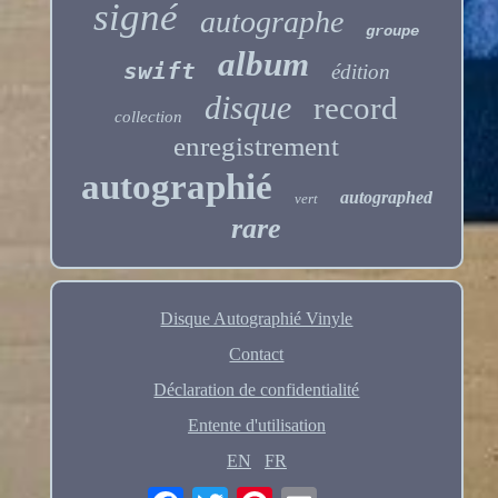
signé
autographe
groupe
album
swift
édition
disque
record
collection
enregistrement
autographié
autographed
vert
rare
Disque Autographié Vinyle
Contact
Déclaration de confidentialité
Entente d'utilisation
EN
FR