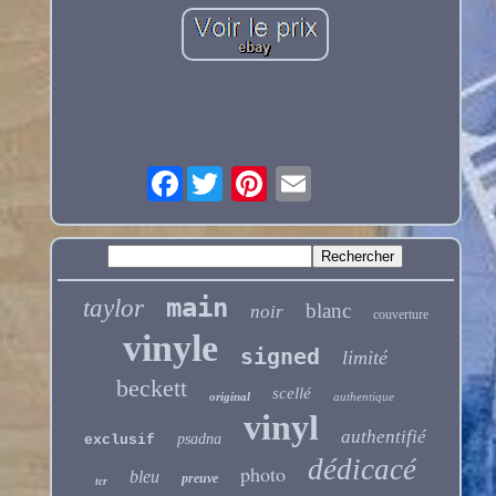
Facebook
main
taylor
blanc
noir
couverture
vinyle
signed
limité
beckett
scellé
original
authentique
vinyl
authentifié
psadna
exclusif
dédicacé
photo
bleu
preuve
tcr