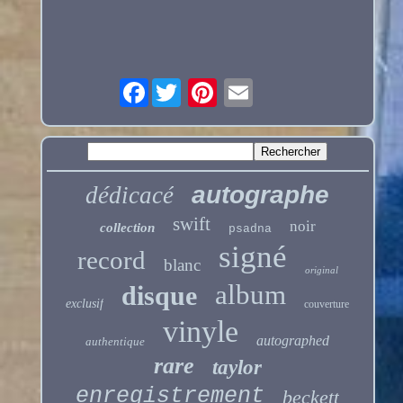
Facebook
autographe
dédicacé
swift
noir
collection
psadna
signé
record
blanc
original
album
disque
exclusif
couverture
vinyle
autographed
authentique
rare
taylor
enregistrement
beckett