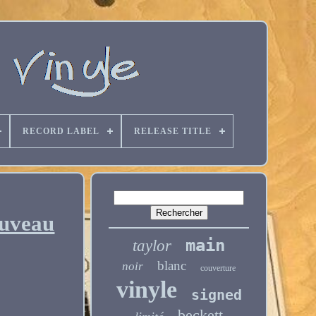
RECORD LABEL
RELEASE TITLE
ouveau
main
taylor
blanc
noir
couverture
vinyle
signed
beckett