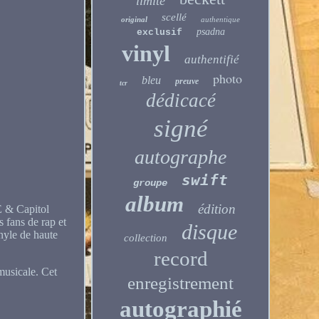
limité
scellé
original
authentique
psadna
exclusif
vinyl
authentifié
photo
bleu
preuve
tcr
dédicacé
signé
autographe
swift
groupe
album
édition
E & Capitol
 fans de rap et
disque
inyle de haute
collection
record
musicale. Cet
enregistrement
autographié