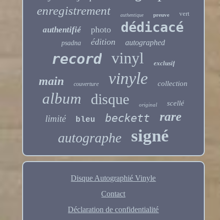
enregistrement
vert
preuve
authentique
dédicacé
photo
authentifié
édition
autographed
psadna
vinyl
record
exclusif
vinyle
main
collection
couverture
album
disque
scellé
original
rare
beckett
limité
bleu
signé
autographe
Disque Autographié Vinyle
Contact
Déclaration de confidentialité