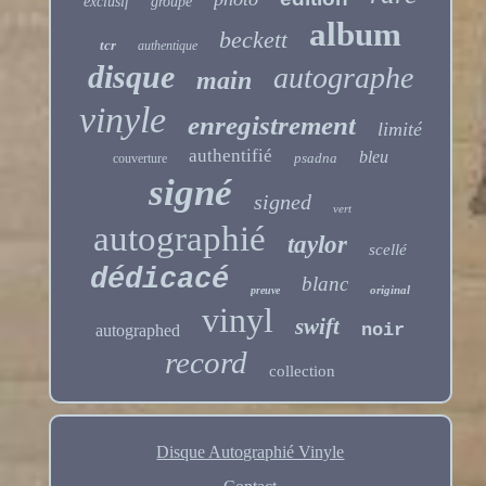
exclusif
groupe
album
beckett
tcr
authentique
disque
autographe
main
vinyle
enregistrement
limité
authentifié
bleu
psadna
couverture
signé
signed
vert
autographié
taylor
scellé
dédicacé
blanc
original
preuve
vinyl
swift
noir
autographed
record
collection
Disque Autographié Vinyle