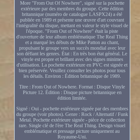
More "From Out Of Nowhere", signé sur la pochette
extérieure par des membres du groupe. Cette édition
britannique (numéro de catalogue LASPX24) a été
publiée en 1989 et présente une œuvre d'art couvrant
l'intégralité du disque, mettant en valeur le style visuel de
l'époque. "From Out of Nowhere" était la piste
d'ouverture de leur album emblématique The Real Thing
et a marqué les débuts de Mike Patton au chant,
propulsant le groupe vers un succès mondial avec leur
son défiant les genres. État : En très bon état général. Le
vinyle est propre et brillant avec des signes minimes
d'utilisation. La pochette extérieure en PVC est signée et
bien préservée. Veuillez consulter les photos pour tous
les détails. Environ : Édition britannique de 1989.
Titre : From Out of Nowhere. Format : Disque Vinyle
Picture 12. Édition : Disque picture britannique en
édition limitée.
Signé : Oui - pochette extérieure signée par des membres
du groupe (voir photos). Genre : Rock / Alternatif / Funk
Metal. Pochette extérieure signée - pièce de collection
rare. Single clé de l'ère The Real Thing. Design visuel
emblématique et pressage picture uniquement au
Royaume-Uni.