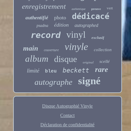
enregistrement
vert
preuve
authentique
dédicacé
photo
authentifié
édition
autographed
psadna
vinyl
record
exclusif
vinyle
main
collection
couverture
album
disque
scellé
original
rare
beckett
limité
bleu
signé
autographe
Disque Autographié Vinyle
Contact
Déclaration de confidentialité