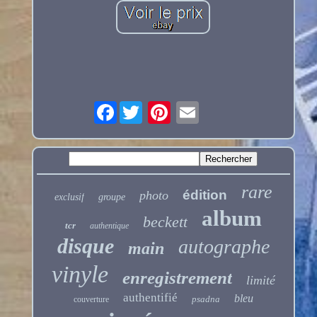
Facebook
rare
édition
photo
exclusif
groupe
album
beckett
tcr
authentique
disque
autographe
main
vinyle
enregistrement
limité
authentifié
bleu
psadna
couverture