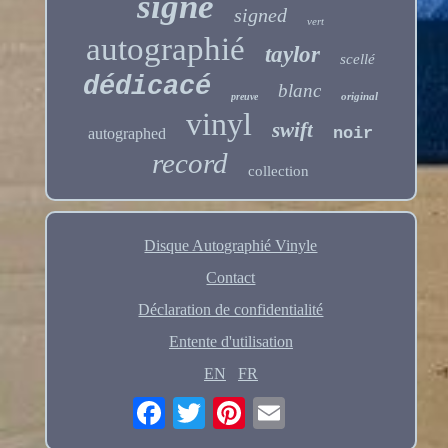
signé
signed
vert
autographié
taylor
scellé
dédicacé
blanc
original
preuve
vinyl
swift
noir
autographed
record
collection
Disque Autographié Vinyle
Contact
Déclaration de confidentialité
Entente d'utilisation
EN
FR