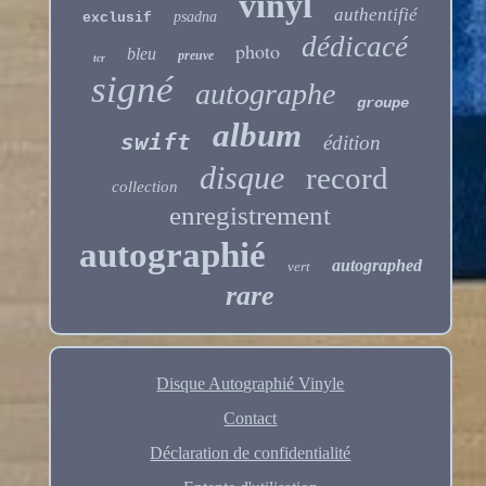
vinyl
authentifié
psadna
exclusif
dédicacé
photo
bleu
preuve
tcr
signé
autographe
groupe
album
swift
édition
disque
record
collection
enregistrement
autographié
autographed
vert
rare
Disque Autographié Vinyle
Contact
Déclaration de confidentialité