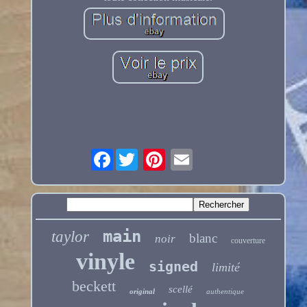
Facebook
main
taylor
blanc
noir
couverture
vinyle
signed
limité
beckett
scellé
original
authentique