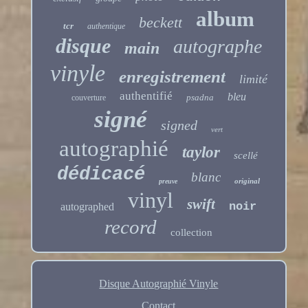
album
beckett
tcr
authentique
disque
autographe
main
vinyle
enregistrement
limité
authentifié
bleu
psadna
couverture
signé
signed
vert
autographié
taylor
scellé
dédicacé
blanc
original
preuve
vinyl
swift
noir
autographed
record
collection
Disque Autographié Vinyle
Contact