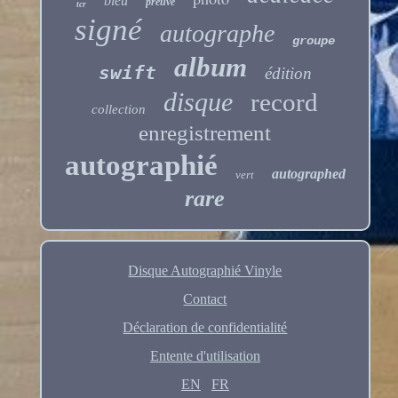
bleu
preuve
tcr
signé
autographe
groupe
album
swift
édition
disque
record
collection
enregistrement
autographié
autographed
vert
rare
Disque Autographié Vinyle
Contact
Déclaration de confidentialité
Entente d'utilisation
EN
FR