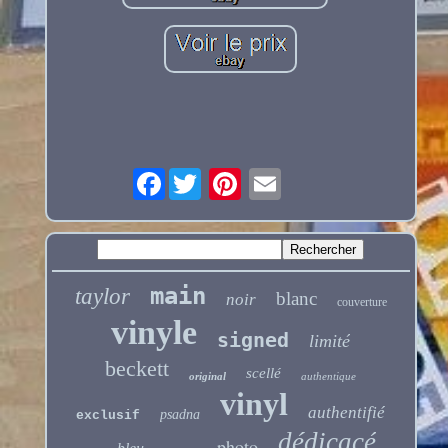
Facebook
main
taylor
blanc
noir
couverture
vinyle
signed
limité
beckett
scellé
original
authentique
vinyl
authentifié
psadna
exclusif
dédicacé
photo