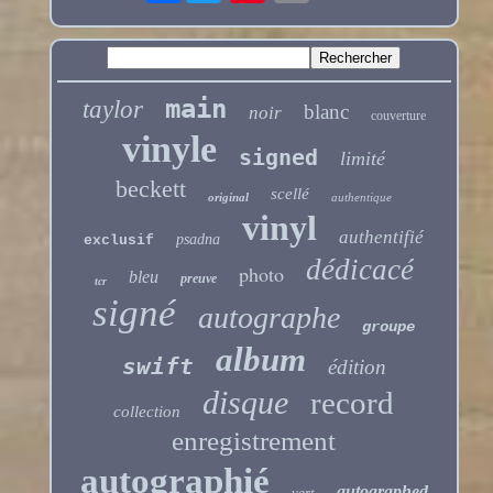
main
taylor
blanc
noir
couverture
vinyle
signed
limité
beckett
scellé
original
authentique
vinyl
authentifié
psadna
exclusif
dédicacé
photo
bleu
preuve
tcr
signé
autographe
groupe
album
swift
édition
disque
record
collection
enregistrement
autographié
autographed
vert