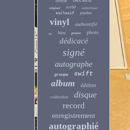
limité
scellé
original
authentique
psadna
exclusif
vinyl
authentifié
photo
bleu
preuve
tcr
dédicacé
signé
autographe
swift
groupe
album
édition
disque
collection
record
enregistrement
autographié