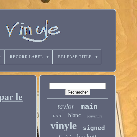
RECORD LABEL
RELEASE TITLE
par le
main
taylor
blanc
noir
couverture
vinyle
signed
beckett