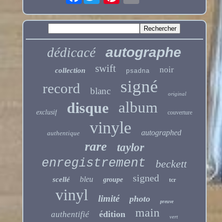
autographe
dédicacé
swift
noir
collection
psadna
signé
record
blanc
original
album
disque
exclusif
couverture
vinyle
autographed
authentique
rare
taylor
enregistrement
beckett
signed
bleu
scellé
groupe
tcr
vinyl
limité
photo
preuve
main
édition
authentifié
vert