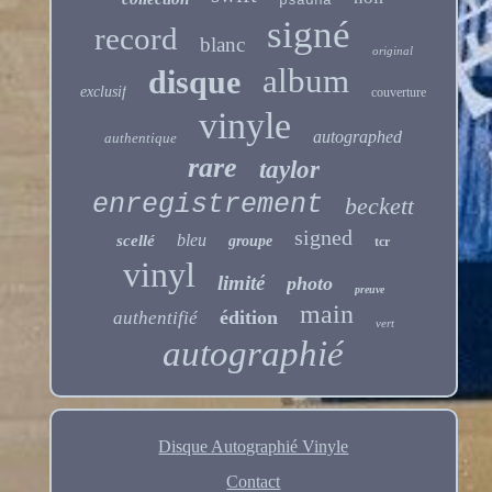
psadna
signé
record
blanc
original
album
disque
exclusif
couverture
vinyle
autographed
authentique
rare
taylor
enregistrement
beckett
signed
bleu
scellé
groupe
tcr
vinyl
limité
photo
preuve
main
édition
authentifié
vert
autographié
Disque Autographié Vinyle
Contact