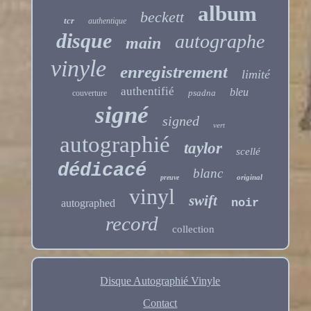
album
beckett
tcr
authentique
disque
autographe
main
vinyle
enregistrement
limité
authentifié
bleu
psadna
couverture
signé
signed
vert
autographié
taylor
scellé
dédicacé
blanc
original
preuve
vinyl
swift
noir
autographed
record
collection
Disque Autographié Vinyle
Contact