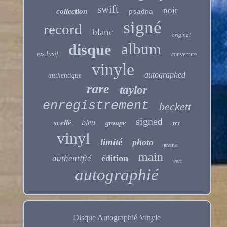
swift
noir
collection
psadna
signé
record
blanc
original
album
disque
exclusif
couverture
vinyle
autographed
authentique
rare
taylor
enregistrement
beckett
signed
bleu
scellé
groupe
tcr
vinyl
limité
photo
preuve
main
édition
authentifié
vert
autographié
Disque Autographié Vinyle