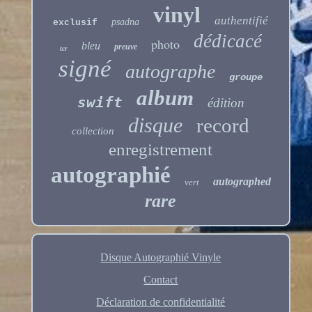
vinyl
authentifié
psadna
exclusif
dédicacé
photo
bleu
preuve
tcr
signé
autographe
groupe
album
swift
édition
disque
record
collection
enregistrement
autographié
autographed
vert
rare
Disque Autographié Vinyle
Contact
Déclaration de confidentialité