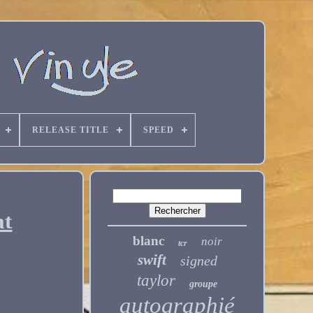
RELEASE TITLE
SPEED
at
blanc
noir
tcr
swift
signed
taylor
groupe
autographié