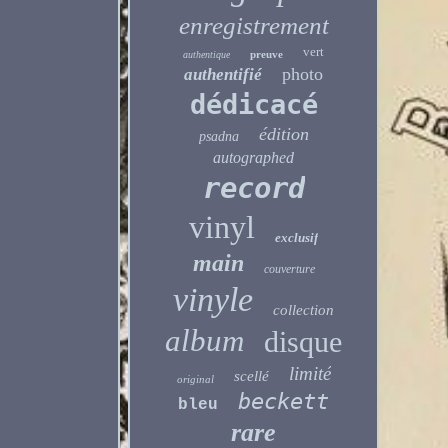
enregistrement
vert
preuve
authentique
photo
authentifié
dédicacé
édition
psadna
autographed
record
vinyl
exclusif
main
couverture
vinyle
collection
album
disque
limité
scellé
original
beckett
bleu
rare