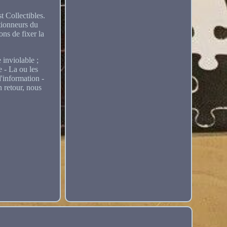
 Collectibles.
ctionneurs du
ns de fixer la
inviolable ;
 - La ou les
d'information -
n retour, nous