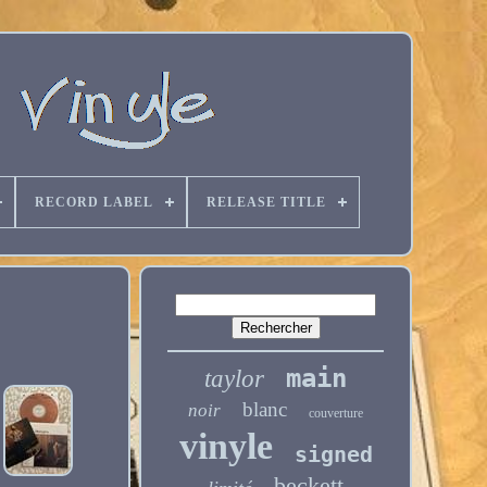
RECORD LABEL
RELEASE TITLE
main
taylor
blanc
noir
couverture
vinyle
signed
beckett