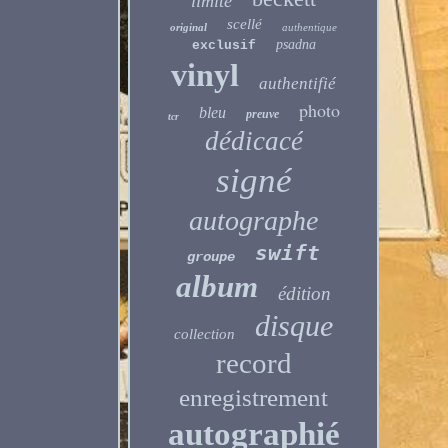
limité
scellé
original
authentique
psadna
exclusif
vinyl
authentifié
photo
bleu
preuve
tcr
dédicacé
signé
autographe
swift
groupe
album
édition
disque
collection
record
enregistrement
autographié