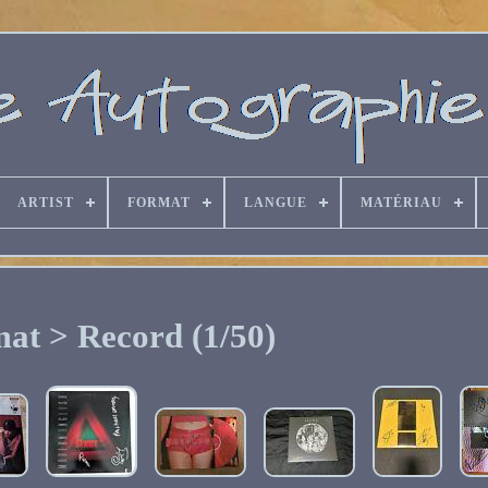
ARTIST
FORMAT
LANGUE
MATÉRIAU
at > Record (1/50)