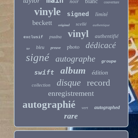
main
taylor
blanc
noir
couverture
vinyle
signed
limité
beckett
scellé
original
authentique
vinyl
authentifié
psadna
exclusif
dédicacé
photo
bleu
preuve
tcr
signé
autographe
groupe
album
swift
édition
disque
record
collection
enregistrement
autographié
autographed
vert
rare