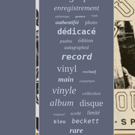
enregistrement
vert
preuve
authentique
photo
authentifié
dédicacé
édition
psadna
autographed
record
vinyl
exclusif
main
couverture
vinyle
collection
album
disque
limité
scellé
original
beckett
bleu
rare