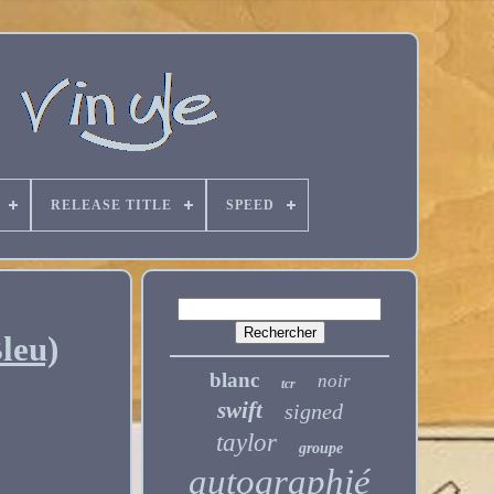
RELEASE TITLE
SPEED
leu)
blanc
noir
tcr
swift
signed
taylor
groupe
autographié