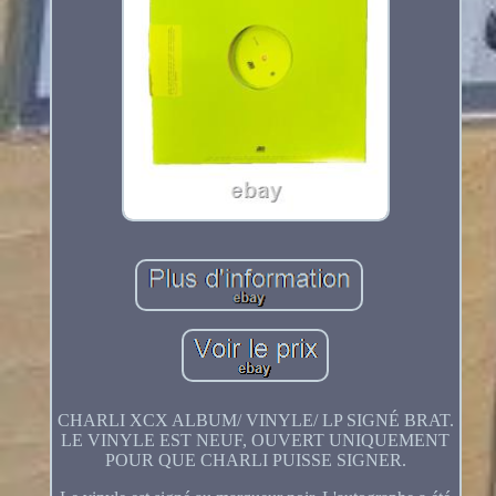
CHARLI XCX ALBUM/ VINYLE/ LP SIGNÉ BRAT.
LE VINYLE EST NEUF, OUVERT UNIQUEMENT
POUR QUE CHARLI PUISSE SIGNER.