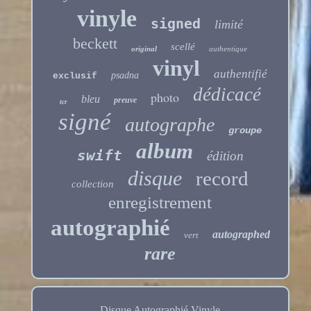
vinyle
signed
limité
beckett
scellé
original
authentique
vinyl
authentifié
psadna
exclusif
dédicacé
photo
bleu
preuve
tcr
signé
autographe
groupe
album
swift
édition
disque
record
collection
enregistrement
autographié
autographed
vert
rare
Disque Autographié Vinyle