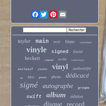
Facebook
main
taylor
blanc
noir
couverture
vinyle
signed
limité
beckett
scellé
original
authentique
vinyl
authentifié
psadna
exclusif
dédicacé
photo
bleu
preuve
tcr
signé
autographe
groupe
album
swift
édition
disque
record