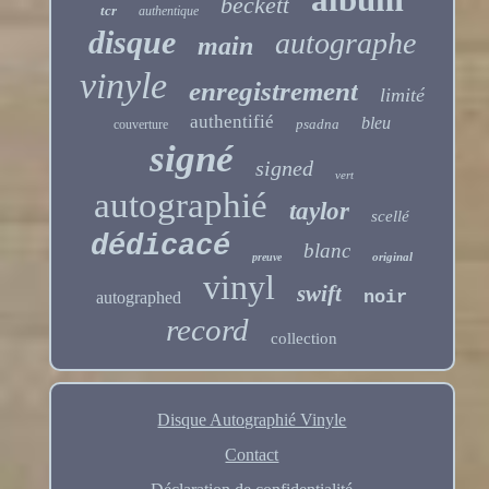
beckett
tcr
authentique
disque
autographe
main
vinyle
enregistrement
limité
authentifié
bleu
psadna
couverture
signé
signed
vert
autographié
taylor
scellé
dédicacé
blanc
original
preuve
vinyl
swift
noir
autographed
record
collection
Disque Autographié Vinyle
Contact