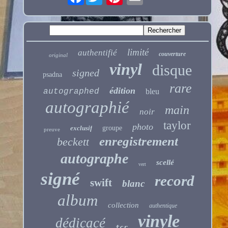
limité
authentifié
couverture
original
vinyl
disque
signed
psadna
rare
édition
autographed
bleu
autographié
main
noir
taylor
photo
exclusif
groupe
preuve
enregistrement
beckett
autographe
scellé
vert
signé
record
swift
blanc
album
collection
authentique
vinyle
dédicacé
tcr