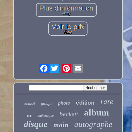
Facebook
rare
édition
photo
exclusif
groupe
album
beckett
tcr
authentique
disque
autographe
main