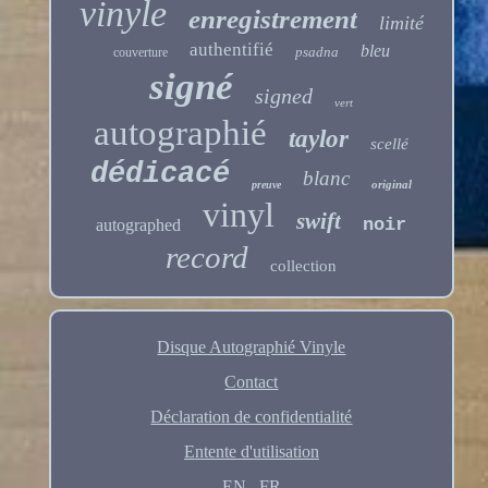
vinyle
enregistrement
limité
authentifié
bleu
psadna
couverture
signé
signed
vert
autographié
taylor
scellé
dédicacé
blanc
original
preuve
vinyl
swift
noir
autographed
record
collection
Disque Autographié Vinyle
Contact
Déclaration de confidentialité
Entente d'utilisation
EN
FR