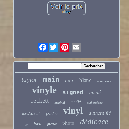
Facebook
main
taylor
blanc
noir
couverture
vinyle
signed
limité
beckett
scellé
original
authentique
vinyl
authentifié
psadna
exclusif
dédicacé
photo
bleu
preuve
tcr