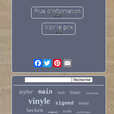
Facebook
main
taylor
blanc
noir
couverture
vinyle
signed
limité
beckett
scellé
original
authentique