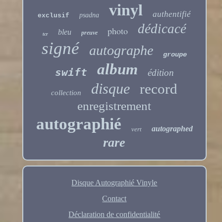
vinyl
authentifié
psadna
exclusif
dédicacé
photo
bleu
preuve
tcr
signé
autographe
groupe
album
swift
édition
disque
record
collection
enregistrement
autographié
autographed
vert
rare
Disque Autographié Vinyle
Contact
Déclaration de confidentialité