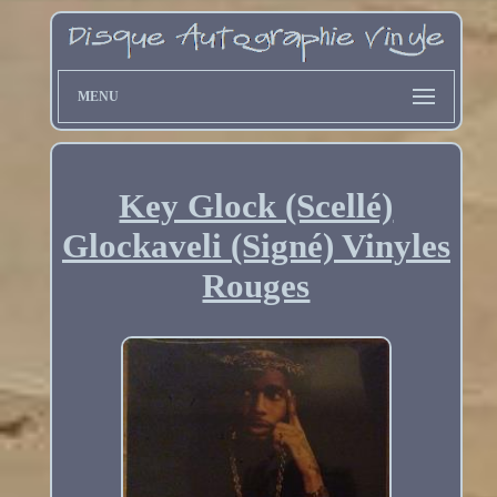
MENU
Key Glock (Scellé)
Glockaveli (Signé) Vinyles
Rouges