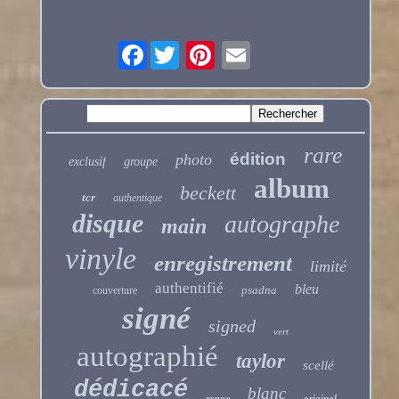
Facebook
rare
édition
photo
exclusif
groupe
album
beckett
tcr
authentique
disque
autographe
main
vinyle
enregistrement
limité
authentifié
bleu
psadna
couverture
signé
signed
vert
autographié
taylor
scellé
dédicacé
blanc
original
preuve