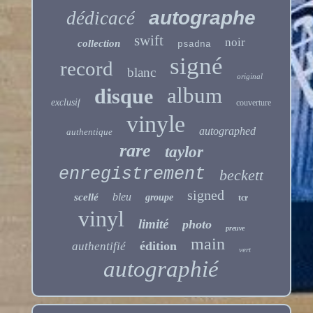
autographe
dédicacé
swift
noir
collection
psadna
signé
record
blanc
original
album
disque
exclusif
couverture
vinyle
autographed
authentique
rare
taylor
enregistrement
beckett
signed
bleu
scellé
groupe
tcr
vinyl
limité
photo
preuve
main
édition
authentifié
vert
autographié