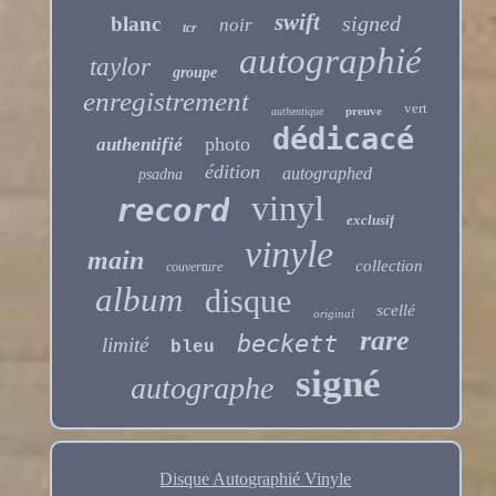
swift
signed
blanc
noir
tcr
autographié
taylor
groupe
enregistrement
vert
preuve
authentique
dédicacé
photo
authentifié
édition
autographed
psadna
vinyl
record
exclusif
vinyle
main
collection
couverture
album
disque
scellé
original
rare
beckett
limité
bleu
signé
autographe
Disque Autographié Vinyle