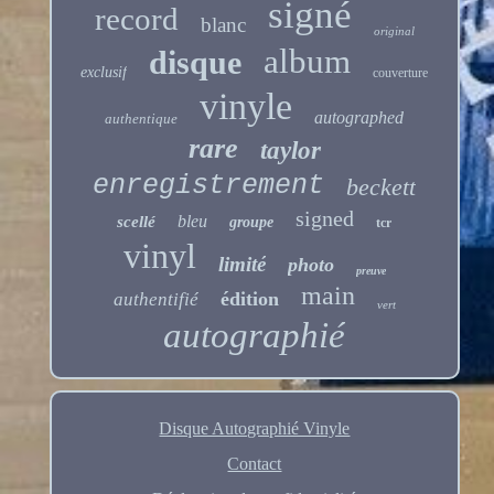
signé
record
blanc
original
album
disque
exclusif
couverture
vinyle
autographed
authentique
rare
taylor
enregistrement
beckett
signed
bleu
scellé
groupe
tcr
vinyl
limité
photo
preuve
main
édition
authentifié
vert
autographié
Disque Autographié Vinyle
Contact