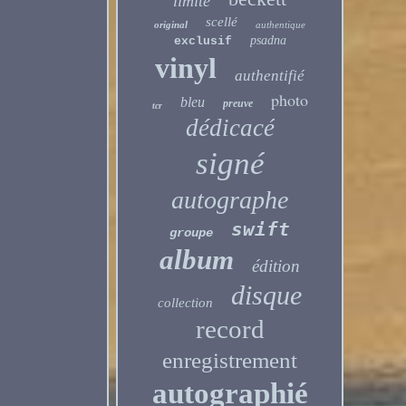
limité
scellé
original
authentique
psadna
exclusif
vinyl
authentifié
photo
bleu
preuve
tcr
dédicacé
signé
autographe
swift
groupe
album
édition
disque
collection
record
enregistrement
autographié