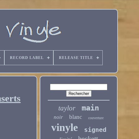
RECORD LABEL
RELEASE TITLE
serts
main
taylor
blanc
noir
couverture
vinyle
signed
beckett