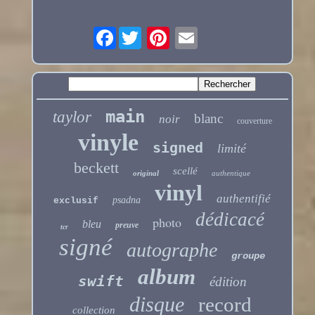
Facebook
main
taylor
blanc
noir
couverture
vinyle
signed
limité
beckett
scellé
original
authentique
vinyl
authentifié
psadna
exclusif
dédicacé
photo
bleu
preuve
tcr
signé
autographe
groupe
album
swift
édition
disque
record
collection