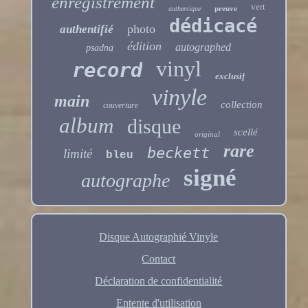
enregistrement
vert
preuve
authentique
dédicacé
photo
authentifié
édition
autographed
psadna
vinyl
record
exclusif
vinyle
main
collection
couverture
album
disque
scellé
original
rare
beckett
limité
bleu
signé
autographe
Disque Autographié Vinyle
Contact
Déclaration de confidentialité
Entente d'utilisation