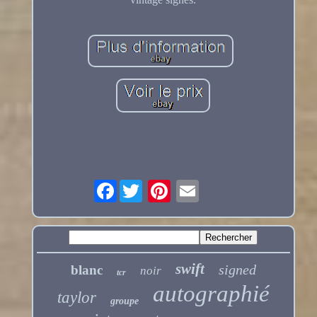
Facebook
swift
signed
blanc
noir
tcr
autographié
taylor
groupe