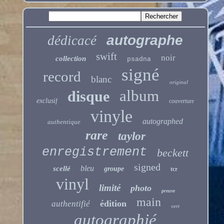
autographe
dédicacé
swift
noir
collection
psadna
signé
record
blanc
original
album
disque
exclusif
couverture
vinyle
autographed
authentique
rare
taylor
enregistrement
beckett
signed
bleu
scellé
groupe
tcr
vinyl
limité
photo
preuve
main
édition
authentifié
vert
autographié