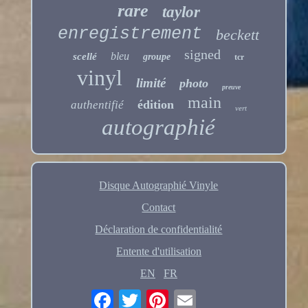
rare
taylor
enregistrement
beckett
signed
bleu
scellé
groupe
tcr
vinyl
limité
photo
preuve
main
édition
authentifié
vert
autographié
Disque Autographié Vinyle
Contact
Déclaration de confidentialité
Entente d'utilisation
EN
FR