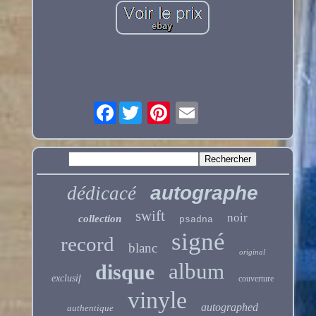
Facebook
autographe
dédicacé
swift
noir
collection
psadna
signé
record
blanc
original
album
disque
exclusif
couverture
vinyle
autographed
authentique