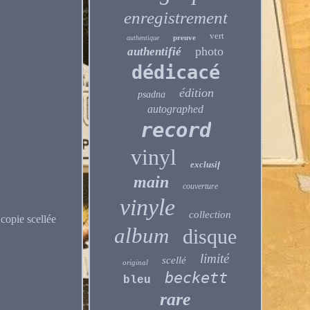
enregistrement
vert
preuve
authentique
photo
authentifié
dédicacé
édition
psadna
autographed
record
vinyl
exclusif
main
couverture
vinyle
collection
copie scellée
album
disque
limité
scellé
original
beckett
bleu
rare