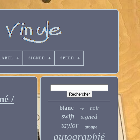
LABEL
SIGNED
SPEED
né /
blanc
noir
tcr
swift
signed
taylor
groupe
autographié