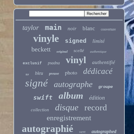
main
taylor
blanc
noir
couverture
vinyle
signed
limité
beckett
scellé
original
authentique
vinyl
authentifié
psadna
exclusif
dédicacé
photo
bleu
preuve
tcr
signé
autographe
groupe
album
swift
édition
disque
record
collection
enregistrement
autographié
autographed
vert