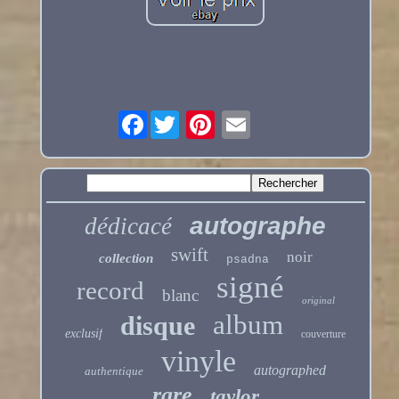
Facebook
autographe
dédicacé
swift
noir
collection
psadna
signé
record
blanc
original
album
disque
exclusif
couverture
vinyle
autographed
authentique
rare
taylor