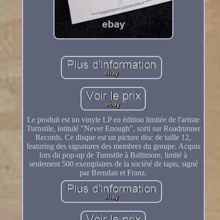
Le produit est un vinyle LP en édition limitée de l'artiste
Turnstile, intitulé "Never Enough", sorti sur Roadrunner
Records. Ce disque est un picture disc de taille 12,
featuring des signatures des membres du groupe. Acquis
lors du pop-up de Turnstile à Baltimore, limité à
seulement 500 exemplaires de la société de tapis, signé
par Brendan et Franz.