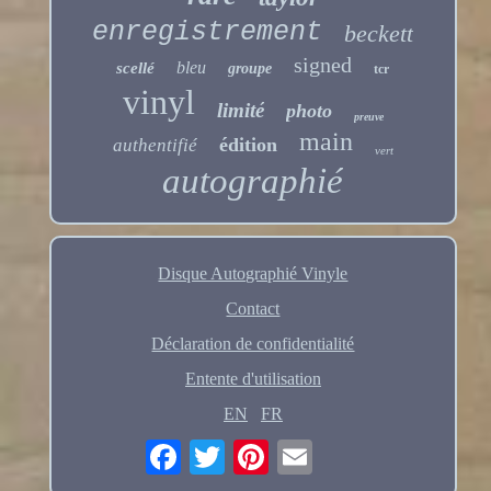
enregistrement
beckett
signed
bleu
scellé
groupe
tcr
vinyl
limité
photo
preuve
main
édition
authentifié
vert
autographié
Disque Autographié Vinyle
Contact
Déclaration de confidentialité
Entente d'utilisation
EN
FR