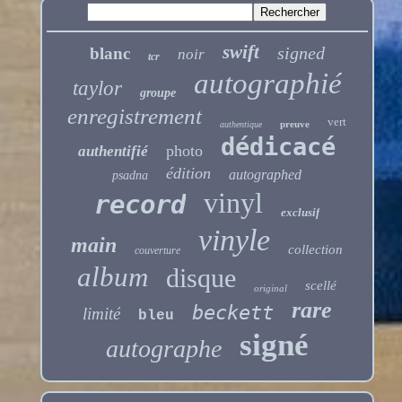
swift
signed
blanc
noir
tcr
autographié
taylor
groupe
enregistrement
vert
preuve
authentique
dédicacé
photo
authentifié
édition
autographed
psadna
vinyl
record
exclusif
vinyle
main
collection
couverture
album
disque
scellé
original
rare
beckett
limité
bleu
signé
autographe